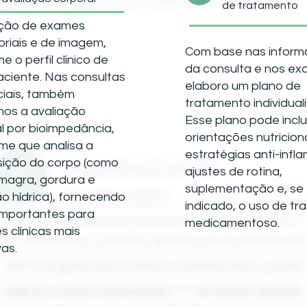
de tratamento
ação de exames
oriais e de imagem,
Com base nas infor
e o perfil clínico de
da consulta e nos ex
ciente. Nas consultas
elaboro um plano de
ciais, também
tratamento individual
mos a avaliação
Esse plano pode inclu
l por bioimpedância,
orientações nutriciona
me que analisa a
estratégias anti-infla
ição do corpo (como
ajustes de rotina,
magra, gordura e
suplementação e, se
o hídrica), fornecendo
indicado, o uso de t
importantes para
medicamentoso.
s clínicas mais
vas.