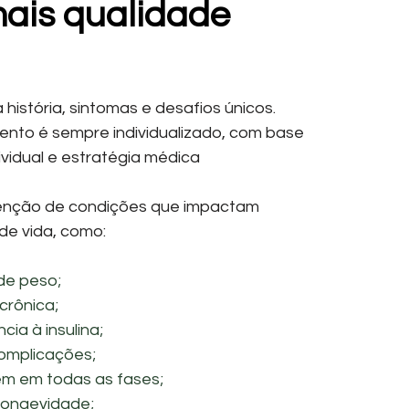
mais qualidade
istória, sintomas e desafios únicos.
nto é sempre individualizado, com base
ividual e estratégia médica
venção de condições que impactam
de vida, como:
de peso;
rônica;
ia à insulina;
omplicações;
m em todas as fases;
longevidade;