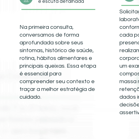
e escuta detalhada
Solicit
laborat
Na primeira consulta,
conform
conversamos de forma
cada pa
aprofundada sobre seus
presen
sintomas, histórico de saúde,
realiza
rotina, hábitos alimentares e
corpora
principais queixas. Essa etapa
um exa
é essencial para
compos
compreender seu contexto e
massa 
traçar a melhor estratégia de
retençã
cuidado.
dados 
decisõe
asserti