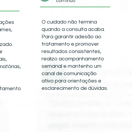
contínuo
O cuidado não termina
mações
quando a consulta acaba.
ames,
Para garantir adesão ao
tratamento e promover
izado.
resultados consistentes,
ir
realizo acompanhamento
is,
semanal e mantenho um
matórias,
canal de comunicação
ativo para orientações e
esclarecimento de dúvidas.
ratamento